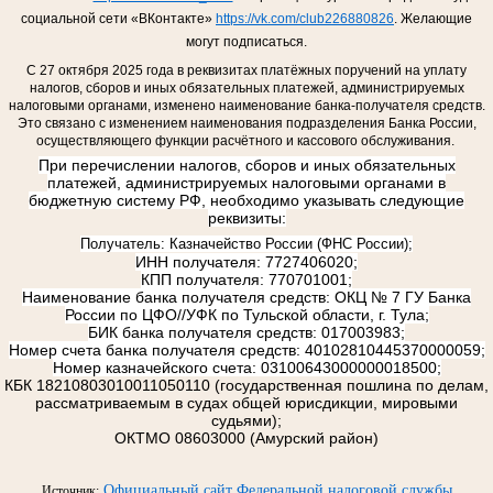
социальной сети «ВКонтакте»
https://vk.com/club226880826
.
Желающие
могут подписаться.
С 27 октября 2025 года в реквизитах платёжных поручений на уплату
налогов, сборов и иных обязательных платежей, администрируемых
налоговыми органами, изменено наименование банка-получателя средств.
Это связано с изменением наименования подразделения Банка России,
осуществляющего функции расчётного и кассового обслуживания.
При перечислении налогов, сборов и иных обязательных
платежей, администрируемых налоговыми органами в
бюджетную систему РФ, необходимо указывать следующие
реквизиты:
Получатель: Казначейство России (ФНС России);
ИНН получателя: 7727406020;
КПП получателя: 770701001;
Наименование банка получателя средств: ОКЦ № 7 ГУ Банка
России по ЦФО//УФК по Тульской области, г. Тула;
БИК банка получателя средств: 017003983;
Номер счета банка получателя средств: 40102810445370000059;
Номер казначейского счета: 03100643000000018500;
КБК 18210803010011050110 (государственная пошлина по делам,
рассматриваемым в судах общей юрисдикции, мировыми
судьями);
ОКТМО 08603000 (Амурский район)
Официальный сайт Федеральной налоговой службы
Источник: