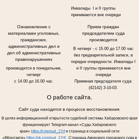
Инвалиды I и II группы
принимаются вне очереди
Ознакомление с
Прием граждан
материалами уголовных,
председателем суда
гражданских,
производится
административных дел и
В четверг - с 15.00 до 17.00 час
дел об административных
без предварительной записи, в
правонарушениях
порядке очередности. Инвалиды I
производится в понедельник,
и II группы принимаются вне
четверг
очереди
с 14.00 до 16.00 час.
Приемная председателя суда:
(42142) 3-10-03.
О работе сайта.
Сайт суда находится в процессе восстановления.
В целях информационной открытости судебной системы Хабаровского края
функционирует Telegram-канал «Суды Хабаровского
края»
https://t.me/sud_27rf
и страница в социальной сети
«ВКонтакте»
https://vk.com/sud_27rf/
.
Страница Амурского городского суда в